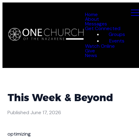
Home
About
Messages
Get Connected
Groups
Events
Watch Online
Give
News
This Week & Beyond
Published
June 17, 2026
optimizing