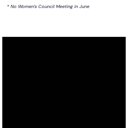
* No Women’s Council Meeting in June
Receive TXT
updates
Recibe Textos
Find Us
Email
Call Us