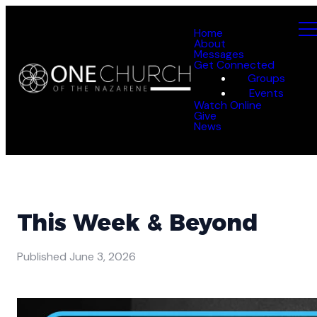
Home
About
Messages
Get Connected
Groups
Events
Watch Online
Give
News
This Week & Beyond
Published
June 3, 2026