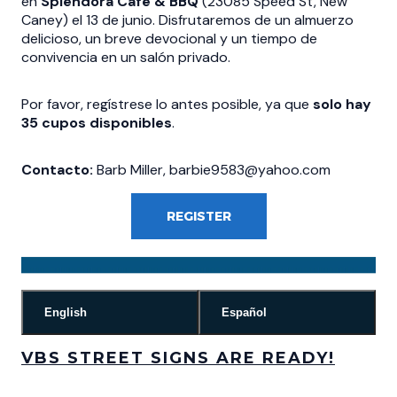
en
Splendora Café & BBQ
(23085 Speed St,
New
Caney) el 13 de junio.
Disfrutaremos de un almuerzo
delicioso,
un breve devocional y un tiempo de
convivencia en un salón privado.
Por favor,
regístrese lo antes posible,
ya que
solo hay
35 cupos disponibles
.
Contacto:
Barb Miller,
barbie9583@yahoo.
com
REGISTER
English
Español
VBS STREET SIGNS ARE READY!