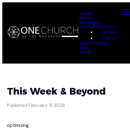
Home
About
Messages
Get Connected
Groups
Events
Watch Online
Give
News
This Week & Beyond
Published
February 11, 2026
optimizing